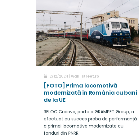
12/12/2024 |
wall-street.ro
[FOTO] Prima locomotivă
modernizată în România cu bani
de la UE
RELOC Craiova, parte a GRAMPET Group, a
efectuat cu succes proba de performanță
a primei locomotive modernizate cu
fonduri din PNRR.