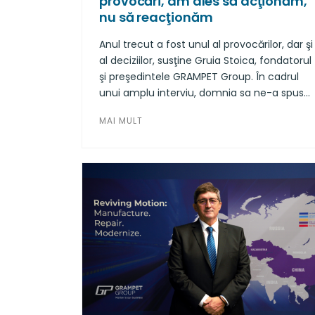
provocări, am ales să acţionăm,
nu să reacţionăm
Anul trecut a fost unul al provocărilor, dar şi
al deciziilor, susţine Gruia Stoica, fondatorul
şi preşedintele GRAMPET Group. În cadrul
unui amplu interviu, domnia sa ne-a spus
că transportul feroviar de marfă a resimţit
MAI MULT
presiuni globale - scăderea producţiei
industriale, reducerea comerţului
internaţional, incertitudinea economică -
iar în acest context compania pe care o
conduce a ales să acţioneze, nu să
reacţioneze: "Infrastructura feroviară a
României merită performanţă, iar noi livrăm
exact asta".