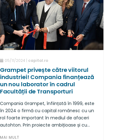
05/11/2024 |
capital.ro
Grampet privește către viitorul
industriei! Compania finanțează
un nou laborator în cadrul
Facultății de Transporturi
Compania Grampet, înființată în 1999, este
în 2024 o firmă cu capital românesc cu un
rol foarte important în mediul de afaceri
autohton. Prin proiecte ambițioase și cu
perspectvă, a devenit cel mai mare
MAI MULT
transportator feroviar privat de marfă din