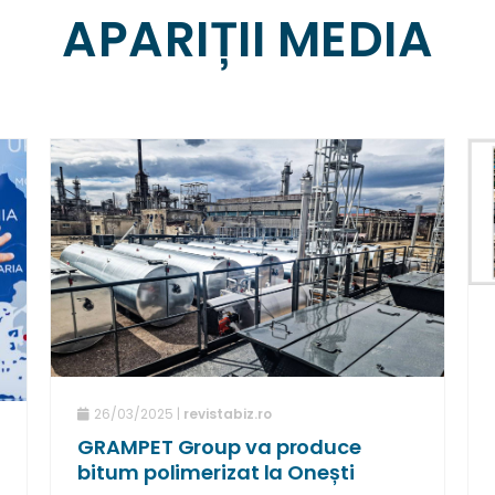
APARIȚII MEDIA
26/03/2025 |
revistabiz.ro
GRAMPET Group va produce
bitum polimerizat la Onești