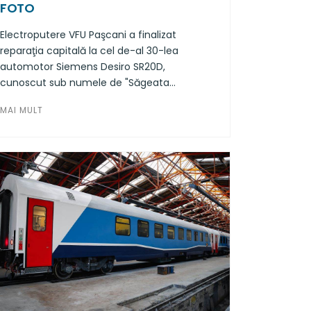
FOTO
Electroputere VFU Paşcani a finalizat
reparaţia capitală la cel de-al 30-lea
automotor Siemens Desiro SR20D,
cunoscut sub numele de "Săgeata
Albastră", onorând, astfel, mai mult de
MAI MULT
jumătate dintr-un contract semnat cu CFR
Călători, ce vizează recondiţionarea a 50
astfel de automotoare.