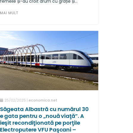
femeile și-au croit drum cu grație și
tenacitate, schimbând regulile jocului și
MAI MULT
ridicând standardele în fiecare domeniu în
care au pășit.
25/02/2025 |
economica.net
Săgeata Albastră cu numărul 30
e gata pentru o „nouă viaţă”. A
ieşit recondiţionată pe porţile
Electroputere VFU Paşcani –