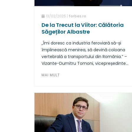
13/02/2025 |
forbes.ro
De la Trecut la Viitor: Călătoria
Săgeților Albastre
„Îmi doresc ca industria feroviară să-și
împlinească menirea, să devină coloana
vertebrală a transportului din România.” –
Vizante-Dumitru Tomoni, vicepreședinte
GRAMPET Group și președinte al Consiliului
MAI MULT
de Administrație Electroputere VFU
Pașcani.
Sunteți președinte al Consiliului de
Administrație Electroputere VFU Pașcani.
Greșesc dacă spun că uzina pe care o
coordonați este un pilon de bază al
industriei feroviare românești?