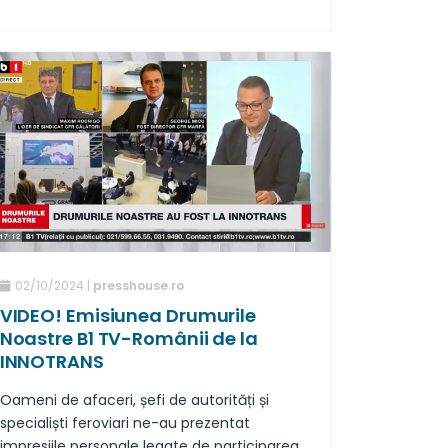
Europa de Sud-Est. Iar la aceste investiții
importante din cadrul companiei,
concentrate pe extindere și tehnologie, se
adaugă și cele realizate pentru mediul
academic românesc. Reprezentanții
Grampet doresc să aducă un plus valoare
acestui domeniu, se gândesc cu drag la
colegii de mâine și intervin în mod
productiv în educația acestora încă de pe
băncile facultății.
02/10/2024 |
presshouse.ro
VIDEO! Emisiunea Drumurile
Noastre B1 TV-Românii de la
INNOTRANS
Oameni de afaceri, șefi de autorități și
specialiști feroviari ne-au prezentat
impresiile personale legate de participarea