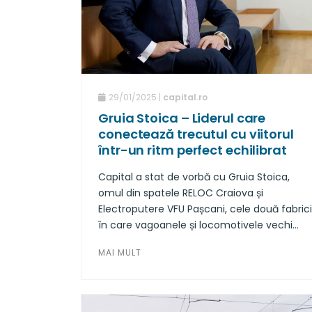
29/01/2025 |
capital.ro
Gruia Stoica – Liderul care
conectează trecutul cu viitorul
într-un ritm perfect echilibrat
Capital a stat de vorbă cu Gruia Stoica,
omul din spatele RELOC Craiova și
Electroputere VFU Pașcani, cele două fabrici
în care vagoanele și locomotivele vechi
primesc o nouă viață.
MAI MULT