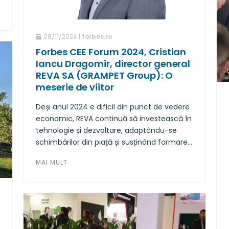
08/11/2024 |
forbes.ro
Forbes CEE Forum 2024, Cristian
Iancu Dragomir, director general
REVA SA (GRAMPET Group): O
meserie de viitor
Deși anul 2024 e dificil din punct de vedere
economic, REVA continuă să investească în
tehnologie și dezvoltare, adaptându-se
schimbărilor din piață și susținând formarea
specialiștilor pentru a combate criza de
MAI MULT
forță de muncă calificată.