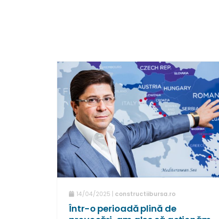
14/04/2025 |
constructiibursa.ro
Într-o perioadă plină de