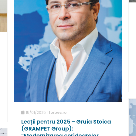
15/01/2025 |
forbes.ro
Lecții pentru 2025 – Gruia Stoica
(GRAMPET Group):
”Modernizarea coridoarelor