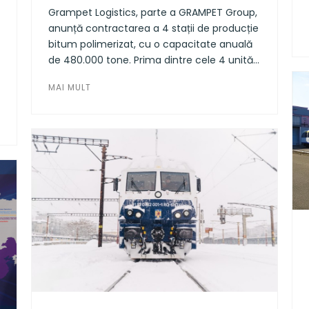
Grampet Logistics, parte a GRAMPET Group,
anunță contractarea a 4 stații de producție
bitum polimerizat, cu o capacitate anuală
de 480.000 tone. Prima dintre cele 4 unități
se află deja în curs de montare pe
MAI MULT
platforma industrială a fostei rafinării RAFO
din Onești. Are o capacitate de producție
anuală de 120.000 tone, iar testarea
acesteia se va face în prima parte a lunii
aprilie.