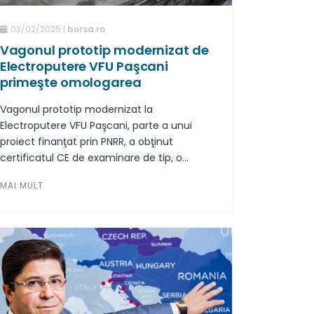
03/02/2025 |
bursa.ro
Vagonul prototip modernizat de
Electroputere VFU Paşcani
primeşte omologarea
Vagonul prototip modernizat la
Electroputere VFU Paşcani, parte a unui
proiect finanţat prin PNRR, a obţinut
certificatul CE de examinare de tip, o
condiţie esenţială care atestă
MAI MULT
conformitatea sa cu specificaţiile tehnice
de interoperabilitate europene, potrivit unui
comunicat emis redacţiei. Acesta este
primul pas către certificarea finală şi
intrarea oficială în circulaţie, după
obţinerea certificatului de punere pe piaţă
de la Autoritatea de Siguranţă Feroviară
Română.