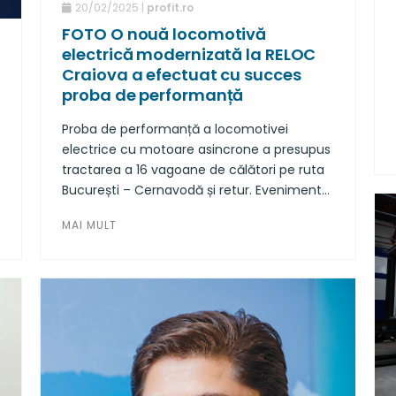
20/02/2025 |
profit.ro
FOTO O nouă locomotivă
electrică modernizată la RELOC
Craiova a efectuat cu succes
proba de performanță
Proba de performanță a locomotivei
electrice cu motoare asincrone a presupus
tractarea a 16 vagoane de călători pe ruta
București – Cernavodă și retur. Evenimentul
a avut loc după vizita tehnică a oficialilor
MAI MULT
Comisiei Europene, organizată în România
în perioada 10-14 februarie, în cadrul căreia
RELOC a prezentat cu succes
performanțele locomotivei ELASMO.