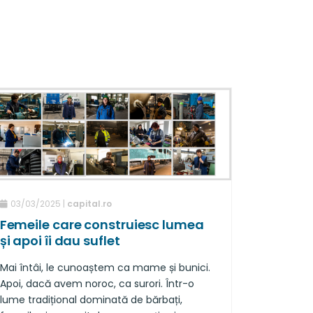
03/03/2025 |
capital.ro
Femeile care construiesc lumea
și apoi îi dau suflet
Mai întâi, le cunoaștem ca mame și bunici.
Apoi, dacă avem noroc, ca surori. Într-o
lume tradițional dominată de bărbați,