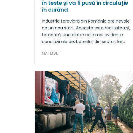
în teste și va fi pusă în circulație
în curând
Industria feroviară din România are nevoie
de un nou start. Aceasta este realitatea și,
totodată, una dintre cele mai evidente
concluzii ale dezbaterilor din sector. Iar
pentru ca acest lucru să se întâmple, este
MAI MULT
nevoie de o colaborare amplă între
autoritățile din domeniu și companiile din
industrie.