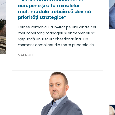
europene și a terminalelor
multimodale trebuie să devină
priorități strategice”
Forbes România i-a invitat pe unii dintre cei
mai importanți manageri și antreprenori să
răspundă unui scurt chestionar într-un
moment complicat din toate punctele de
vedere: economic, social, și geopolitic.
MAI MULT
Pentru că, până la urmă, în ciuda
dificultăților, rămân lecțiile de business și de
viață.