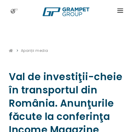
RO
ACASĂ
GRAMPET GROUP
Apariții media
NOUTATI
CARIERE
Val de investiţii-cheie
ESG
în transportul din
CONTACT
România. Anunţurile
făcute la conferinţa
Income Magazine