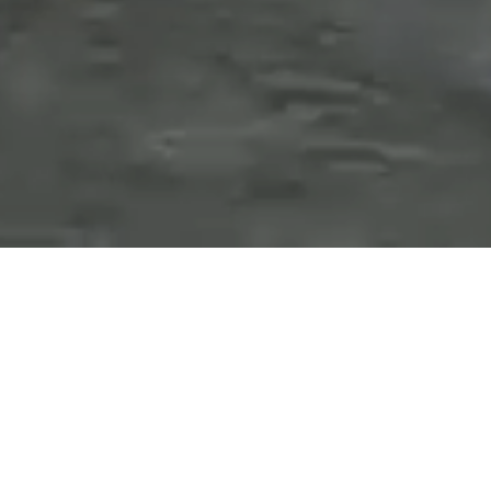
CINE SUNTEM
GRAMPET Group este prima companie
multinațională cu capital românesc.
Înființată în 1999, a devenit cel mai mare