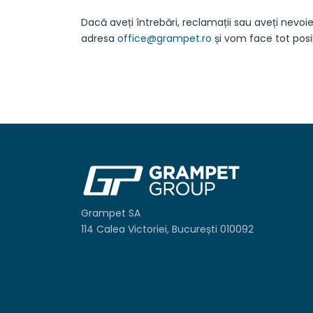
Dacă aveți întrebări, reclamații sau aveți nevo
adresa
office@grampet.ro
și vom face tot posi
Grampet SA
114 Calea Victoriei, București 010092