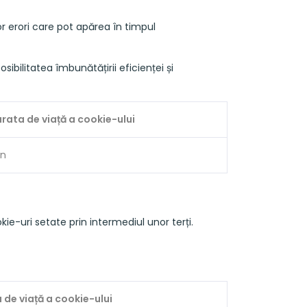
or erori care pot apărea în timpul
sibilitatea îmbunătățirii eficienței și
rata de viață a cookie-ului
an
e-uri setate prin intermediul unor terți.
 de viață a cookie-ului