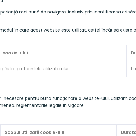
ru
xperiență mai bună de navigare, inclusiv prin identificarea oricăr
modul în care acest website este utilizat, astfel încât să existe po
ii cookie-ului
Du
a păstra preferintele utilizatorului
1 
, necesare pentru buna funcționare a website-ului, utilizăm cooki
semenea, reglementările legale în vigoare.
Scopul utilizării cookie-ului
Durata