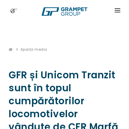
RO
ACASĂ
GRAMPET GROUP
Apariții media
NOUTATI
CARIERE
GFR și Unicom Tranzit
ESG
sunt în topul
CONTACT
cumpărătorilor
locomotivelor
vândute de CFR Marfă