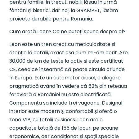
pentru familie. În trecut, nobilii lăsau în urmă
fântâni și biserici, dar noi, la GRAMPET, lăsăm
proiecte durabile pentru România.
Cum arată Leon? Ce ne puteți spune despre el?
Leon este un tren creat cu meticulozitate și
atenție la detalii, exact așa cum mi-am dorit. Are
30.000 de km de teste la activ și este certificat
CE, ceea ce înseamnă că poate circula oriunde
în Europa. Este un automotor diesel, o alegere
pragmatică având în vedere că 62% din rețeaua
feroviară a României nu este electrificată.
Componența sa include trei vagoane. Designul
interior este modern și confortabil și oferă o
zonă VIP, cu fotolii business. Leon are o
capacitate totală de 155 de locuri pe scaune
ergonomice, aer condiționat și spații speciale