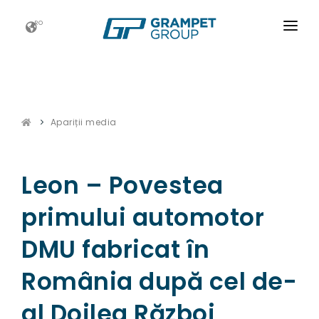
RO
ACASĂ
GRAMPET GROUP
Apariții media
NOUTATI
CARIERE
Leon – Povestea
ESG
primului automotor
CONTACT
DMU fabricat în
România după cel de-
al Doilea Război