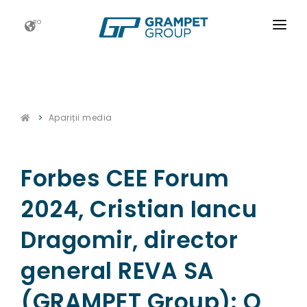
RO
ACASĂ
GRAMPET GROUP
Apariții media
NOUTATI
CARIERE
Forbes CEE Forum
ESG
2024, Cristian Iancu
CONTACT
Dragomir, director
general REVA SA
(GRAMPET Group): O