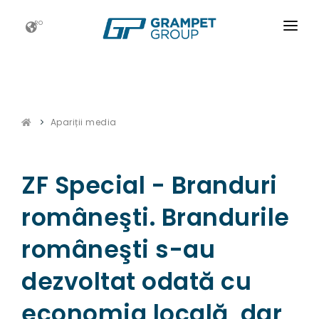
RO
ACASĂ
GRAMPET GROUP
Apariții media
NOUTATI
CARIERE
ZF Special - Branduri
ESG
româneşti. Brandurile
CONTACT
româneşti s-au
dezvoltat odată cu
economia locală, dar