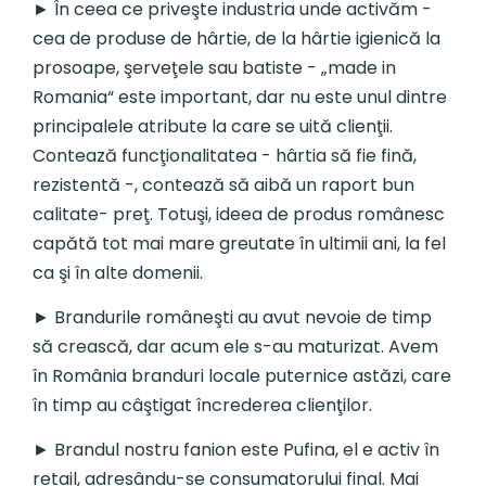
► În ceea ce priveşte industria unde activăm -
cea de produse de hârtie, de la hârtie igienică la
prosoape, şerveţele sau batiste - „made in
Romania“ este important, dar nu este unul dintre
principalele atribute la care se uită clienţii.
Contează funcţionalitatea - hârtia să fie fină,
rezistentă -, contează să aibă un raport bun
calitate- preţ. Totuşi, ideea de produs românesc
capătă tot mai mare greutate în ultimii ani, la fel
ca şi în alte domenii.
► Brandurile româneşti au avut nevoie de timp
să crească, dar acum ele s-au maturizat. Avem
în România branduri locale puternice astăzi, care
în timp au câştigat încrederea clienţilor.
► Brandul nostru fanion este Pufina, el e activ în
retail, adresându-se consumatorului final. Mai