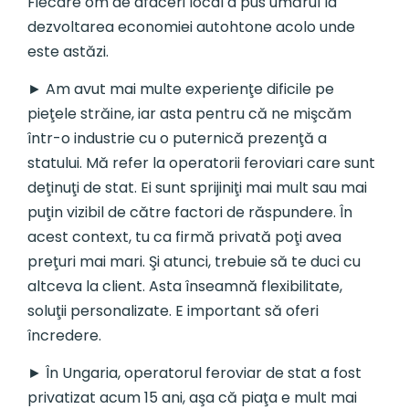
Fiecare om de afaceri local a pus umărul la
dezvoltarea economiei autohtone acolo unde
este astăzi.
► Am avut mai multe experienţe dificile pe
pieţele străine, iar asta pentru că ne mişcăm
într-o industrie cu o puternică prezenţă a
statului. Mă refer la operatorii feroviari care sunt
deţinuţi de stat. Ei sunt sprijiniţi mai mult sau mai
puţin vizibil de către factori de răspundere. În
acest context, tu ca firmă privată poţi avea
preţuri mai mari. Şi atunci, trebuie să te duci cu
altceva la client. Asta înseamnă flexibilitate,
soluţii personalizate. E important să oferi
încredere.
► În Ungaria, operatorul feroviar de stat a fost
privatizat acum 15 ani, aşa că piaţa e mult mai