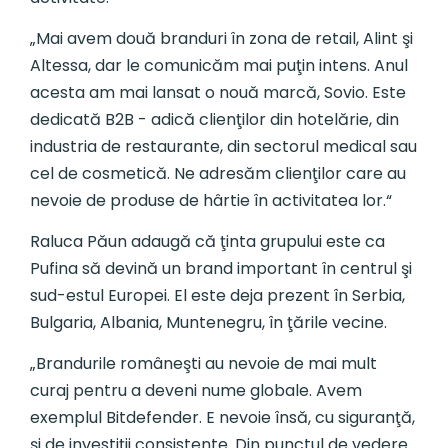
„Mai avem două branduri în zona de retail, Alint şi
Altessa, dar le comunicăm mai puţin intens. Anul
acesta am mai lansat o nouă marcă, Sovio. Este
dedicată B2B - adică clien­ţilor din hotelărie, din
industria de res­tau­rante, din sectorul medical sau
cel de cos­metică. Ne adresăm clienţilor care au
nevoie de produse de hârtie în activitatea lor.“
Raluca Păun adaugă că ţinta grupului este ca
Pufina să devină un brand important în centrul şi
sud-estul Europei. El este deja prezent în Serbia,
Bulgaria, Albania, Muntenegru, în ţările vecine.
„Brandurile româneşti au nevoie de mai mult
curaj pentru a deveni nume globale. Avem
exemplul Bitdefender. E nevoie însă, cu siguranţă,
şi de investiţii consistente. Din punctul de vedere