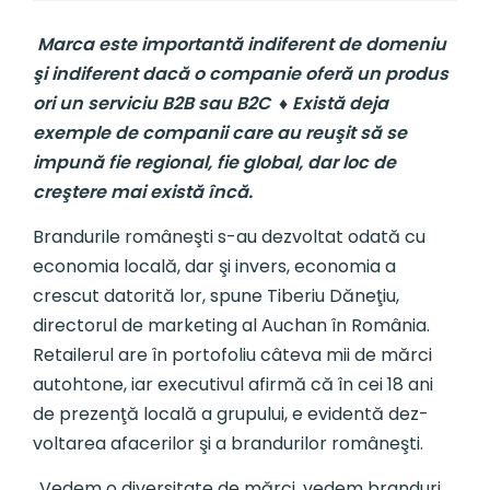
Marca este importantă indiferent de domeniu
şi indiferent dacă o companie oferă un produs
ori un serviciu B2B sau B2C ♦ Există deja
exemple de companii care au reuşit să se
impună fie regional, fie global, dar loc de
creştere mai există încă.
Brandurile româneşti s-au dez­vol­tat odată cu
economia lo­cală, dar şi invers, economia a
crescut datorită lor, spune Tiberiu Dăneţiu,
directorul de marketing al Auchan în România.
Retailerul are în portofoliu câteva mii de mărci
autoh­tone, iar executivul afirmă că în cei 18 ani
de pre­zenţă locală a grupului, e evidentă dez­
voltarea afacerilor şi a brandurilor româneşti.
„Vedem o diversitate de mărci, vedem branduri