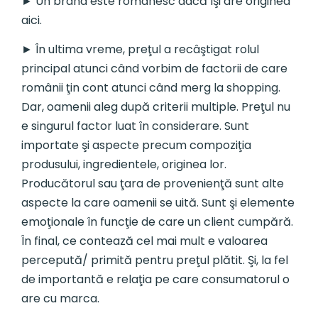
► Un brand este românesc dacă îşi are originea
aici.
► În ultima vreme, preţul a recâştigat rolul
principal atunci când vorbim de factorii de care
românii ţin cont atunci când merg la shopping.
Dar, oamenii aleg după criterii multiple. Preţul nu
e singurul factor luat în considerare. Sunt
importate şi aspecte precum compoziţia
produsului, ingredientele, originea lor.
Producătorul sau ţara de provenienţă sunt alte
aspecte la care oamenii se uită. Sunt şi elemente
emoţionale în funcţie de care un client cumpără.
În final, ce contează cel mai mult e valoarea
percepută/ primită pentru preţul plătit. Şi, la fel
de importantă e relaţia pe care consumatorul o
are cu marca.