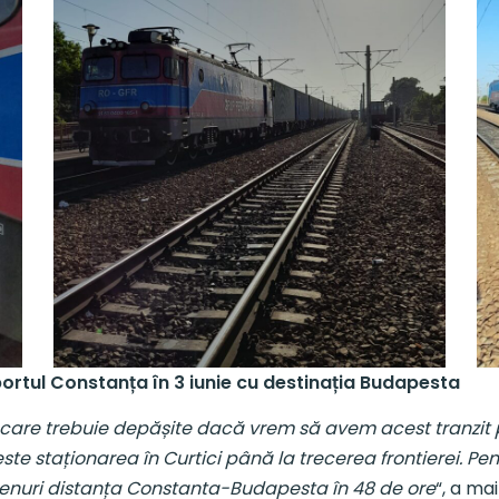
ortul Constanța în 3 iunie cu destinația Budapesta
care trebuie depășite dacă vrem să avem acest tranzit p
este staționarea în Curtici până la trecerea frontierei. 
renuri distanța Constanta-Budapesta în 48 de ore
“, a ma