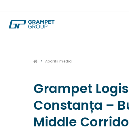
Apariții media
Grampet Logist
Constanța – B
Middle Corrido