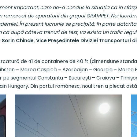
ent important, care ne-a condus la situația ca în sfârși
n remorcat de operatorii din grupul GRAMPET. Noi lucrăm 
emiei. În prezent lucrurile se precipită, în parte datorita 
ca după câteva trenuri de test, va exista un trafic regul
–
Sorin Chinde, Vice Președintele Diviziei Transporturi 
ărcătură de 41 de containere de 40 ft (dimensiune standar
zahstan – Marea Caspică – Azerbaijan – Georgia – Marea 
pe segmentul Constanța – București – Craiova – Timișoar
ain Hungary. Din portul românesc, noul tren a plecat astăz