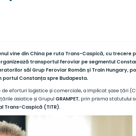
renul vine din China pe ruta Trans-Caspică, cu trecere 
organizează transportul feroviar pe segmentul Constan
ratorilor săi Grup Feroviar Român și Train Hungary, pot
din portul Constanța spre Budapesta.
se de eforturi logistice și comerciale, a implicat șase țări 
țările asiatice și Grupul
GRAMPET
, prin prisma statutului
al Trans-Caspică (TITR)
.