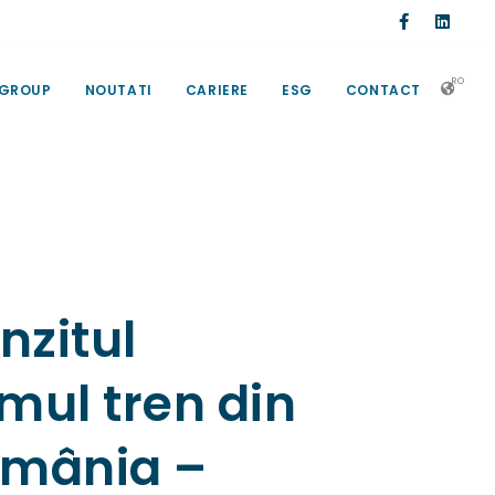
RO
 GROUP
NOUTATI
CARIERE
ESG
CONTACT
nzitul
mul tren din
omânia –