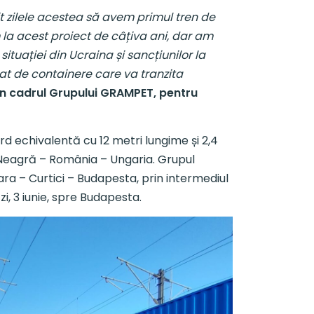
t zilele acestea să avem primul tren de
la acest proiect de câțiva ani, dar am
situației din Ucraina și sancțiunilor la
at de containere care va tranzita
din cadrul Grupului GRAMPET, pentru
d echivalentă cu 12 metri lungime și 2,4
Neagră – România – Ungaria. Grupul
a – Curtici – Budapesta, prin intermediul
i, 3 iunie, spre Budapesta.