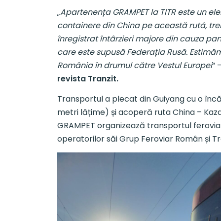
„
Apartenența GRAMPET la TITR este un elem
containere din China pe această rută, tre
înregistrat întârzieri majore din cauza pand
care este supusă Federația Rusă. Estimăm 
România în drumul către Vestul Europei
“ 
revista Tranzit.
Transportul a plecat din Guiyang cu o înc
metri lățime) și acoperă ruta China – Ka
GRAMPET organizează transportul feroviar 
operatorilor săi Grup Feroviar Român și Tr