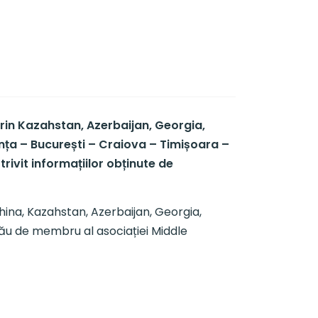
prin Kazahstan, Azerbaijan, Georgia,
ța – București – Craiova – Timișoara –
rivit informațiilor obținute de
(China, Kazahstan, Azerbaijan, Georgia,
 său de membru al asociației Middle