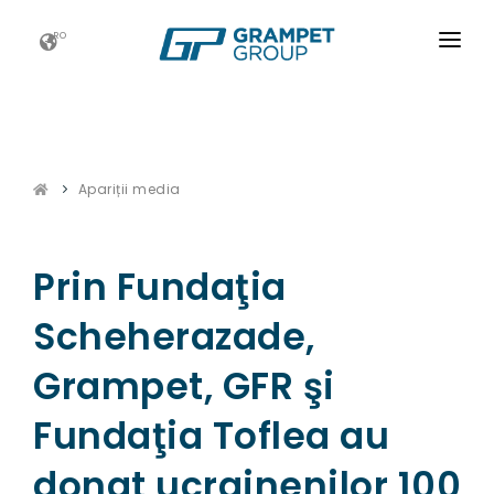
RO
ACASĂ
GRAMPET GROUP
Apariții media
NOUTATI
CARIERE
Prin Fundaţia
ESG
Scheherazade,
CONTACT
Grampet, GFR şi
Fundaţia Toflea au
donat ucrainenilor 100