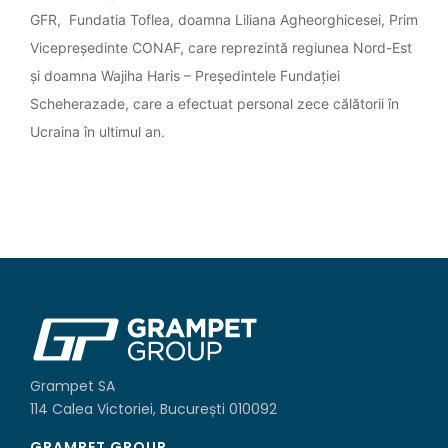
GFR, Fundatia Toflea, doamna Liliana Agheorghicesei, Prim
Vicepreședinte CONAF, care reprezintă regiunea Nord-Est
și doamna Wajiha Haris – Președintele Fundației
Scheherazade, care a efectuat personal zece călătorii în
Ucraina în ultimul an.
Grampet SA
114 Calea Victoriei, București 010092
GRAMPET GROUP