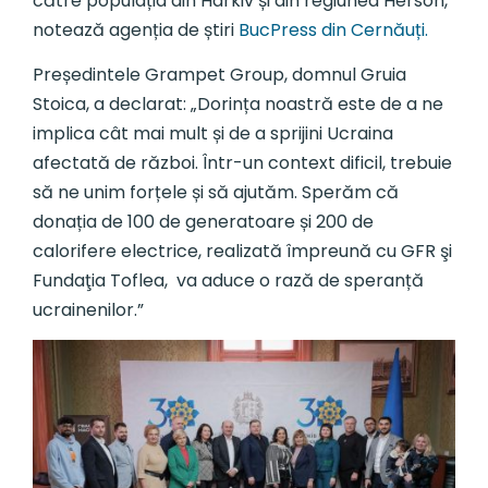
către populația din Harkiv și din regiunea Herson,
notează agenția de știri
BucPress din Cernăuți.
Președintele Grampet Group, domnul Gruia
Stoica, a declarat: „Dorința noastră este de a ne
implica cât mai mult și de a sprijini Ucraina
afectată de război. Într-un context dificil, trebuie
să ne unim forțele și să ajutăm. Sperăm că
donația de 100 de generatoare și 200 de
calorifere electrice, realizată împreună cu GFR şi
Fundaţia Toflea, va aduce o rază de speranță
ucrainenilor.”