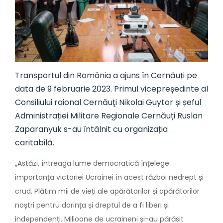
Transportul din România a ajuns în Cernăuți pe
data de 9 februarie 2023. Primul vicepreședinte al
Consiliului raional Cernăuţi Nikolai Guytor și șeful
Administrației Militare Regionale Cernăuți Ruslan
Zaparanyuk s-au întâlnit cu organizația
caritabilă.
„Astăzi, întreaga lume democratică înțelege
importanța victoriei Ucrainei în acest război nedrept și
crud. Plătim mii de vieți ale apărătorilor și apărătorilor
noștri pentru dorința și dreptul de a fi liberi și
independenți. Milioane de ucraineni și-au părăsit