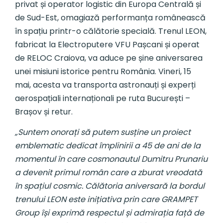
privat și operator logistic din Europa Centrală și
de Sud-Est, omagiază performanța românească
în spațiu printr-o călătorie specială. Trenul LEON,
fabricat la Electroputere VFU Pașcani și operat
de RELOC Craiova, va aduce pe șine aniversarea
unei misiuni istorice pentru România. Vineri, 15
mai, acesta va transporta astronauți și experți
aerospațiali internaționali pe ruta București –
Brașov și retur.
„Suntem onorați să putem susține un proiect
emblematic dedicat împlinirii a 45 de ani de la
momentul în care cosmonautul Dumitru Prunariu
a devenit primul român care a zburat vreodată
în spațiul cosmic. Călătoria aniversară la bordul
trenului LEON este inițiativa prin care GRAMPET
Group își exprimă respectul și admirația față de