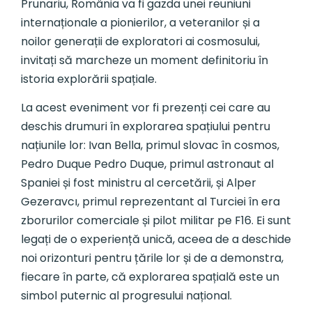
Prunariu, România va fi gazda unei reuniuni
internaționale a pionierilor, a veteranilor și a
noilor generații de exploratori ai cosmosului,
invitați să marcheze un moment definitoriu în
istoria explorării spațiale.
La acest eveniment vor fi prezenți cei care au
deschis drumuri în explorarea spațiului pentru
națiunile lor: Ivan Bella, primul slovac în cosmos,
Pedro Duque Pedro Duque, primul astronaut al
Spaniei și fost ministru al cercetării, și Alper
Gezeravcı, primul reprezentant al Turciei în era
zborurilor comerciale și pilot militar pe F16. Ei sunt
legați de o experiență unică, aceea de a deschide
noi orizonturi pentru țările lor și de a demonstra,
fiecare în parte, că explorarea spațială este un
simbol puternic al progresului național.