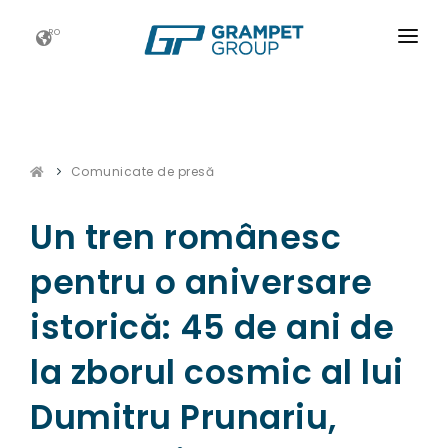
RO
ACASĂ
GRAMPET GROUP
Comunicate de presă
NOUTATI
CARIERE
Un tren românesc
ESG
pentru o aniversare
CONTACT
istorică: 45 de ani de
la zborul cosmic al lui
Dumitru Prunariu,