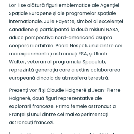
Lor li se alătură figuri emblematice ale Agenției
Spațiale Europene și ale programelor spațiale
internaționale. Julie Payette, simbol al excelenței
canadiene și participantă la două misiuni NASA,
aduce perspectiva nord-americană asupra
cooperării orbitale. Paolo Nespoli, unul dintre cei
mai experimentați astronauți ESA, și Ulrich
Walter, veteran al programului Spacelab,
reprezintă generația care a extins colaborarea
europeană dincolo de atmosfera terestră.
Prezenți vor fi și Claudie Haigneré și Jean-Pierre
Haigneré, două figuri reprezentative ale
explorării franceze. Prima femeie astronaut a
Franței și unul dintre cei mai experimentați
astronauți francezi.