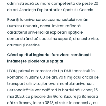
administrează cu mare competență de peste 20
de ani Asociația Exploratorilor Spațiului Cosmic.
Reuniți la aniversarea cosmonautului român
Dumitru Prunariu, acești invitați reflectă
caracterul universal al explorării spațiale,
demonstrând că spațiul nu separă, ci unește vise,
drumuri și destine.
Când spiritul ingineriei feroviare românești
întâlnește pionieratul spațial
LEON, primul automotor de tip DMU construit în
România în ultimii 80 de ani, va fi mijlocul oficial de
transport al invitaților evenimentului aniversar.
Personalitățile vor călători la bordul său vineri, 15
mai 2026, cu plecare din Gara București Băneasa
către Brașov, la ora 08:13, și retur în aceeași zi, cu