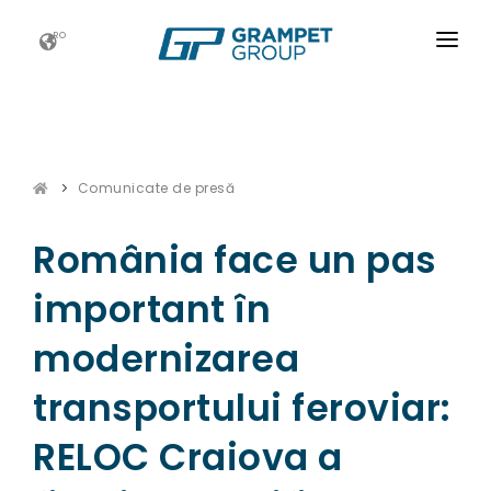
RO
ACASĂ
GRAMPET GROUP
Comunicate de presă
NOUTATI
CARIERE
România face un pas
ESG
important în
CONTACT
modernizarea
transportului feroviar:
RELOC Craiova a