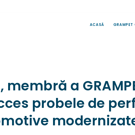
ACASĂ
GRAMPET
a, membră a GRAMPE
ucces probele de pe
omotive modernizate