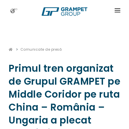
RO
ACASĂ
GRAMPET GROUP
Comunicate de presă
NOUTATI
CARIERE
Primul tren organizat
ESG
de Grupul GRAMPET pe
CONTACT
Middle Coridor pe ruta
China – România –
Ungaria a plecat