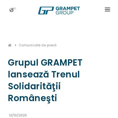
RO
ACASĂ
GRAMPET GROUP
Comunicate de presă
NOUTATI
CARIERE
Grupul GRAMPET
ESG
lansează Trenul
CONTACT
Solidarităţii
Româneşti
13/10/2020