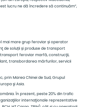
acest lucru ne dă încredere să continuăm”,
l mai mare grup feroviar și operator
ţ de soluții și produse de transport
e transport feroviar marfă, construcţii,
lant, transbordarea mărfurilor, servicii
c, prin Marea Chinei de Sud, Grupul
uropa şi Asia.
mânia. În prezent, peste 20% din trafic
rganizaţiilor internaţionale reprezentative
 RCH, HZ Cargo, ZBIH), cât și cu operatorii