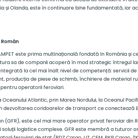
gia și Olanda, este în continuare bine fundamentată, iar 
r Român
RAMPET este prima multinațională fondată în România și ce
ctura sa de companii acoperă în mod strategic întregul lan
ă integrată la cel mai înalt nivel de competență: servicii d
nt, producția de piese de schimb, închiriere de material ru
 pentru operatorii feroviari.
ceanului Atlantic, prin Marea Nordului, la Oceanul Pacifi
i în dezvoltarea coridoarelor de transport ce conectează E
(GFR), este cel mai mare operator privat feroviar din Ro
săi soluții logistice complexe. GFR este membră a tuturor o
torii feroviari de stat (BDZ Cargo, UZ, CFM, PKP Cargo, ZK,