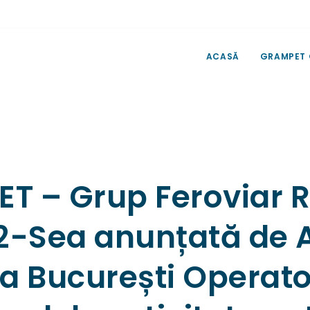
ACASĂ
GRAMPET
T – Grup Feroviar 
il-2-Sea anunțată d
 la București Operato