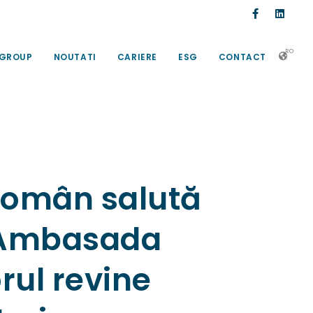
RO
 GROUP
NOUTATI
CARIERE
ESG
CONTACT
Român salută
e Ambasada
rul revine