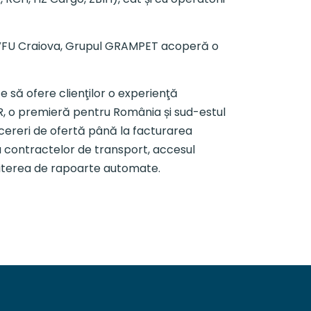
re VFU Craiova, Grupul GRAMPET acoperă o
e să ofere clienţilor o experienţă
GFR, o premieră pentru România și sud-estul
 cereri de ofertă până la facturarea
 contractelor de transport, accesul
smiterea de rapoarte automate.