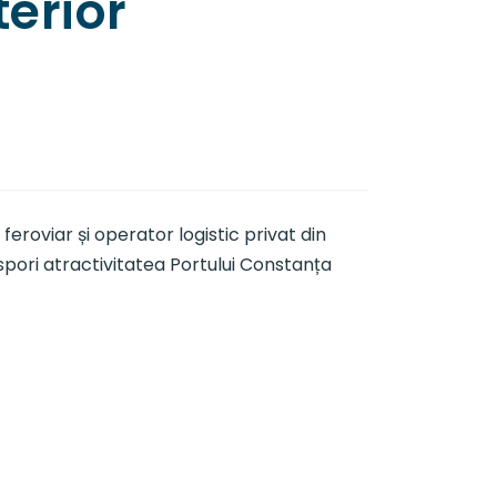
terior
oviar și operator logistic privat din
spori atractivitatea Portului Constanța