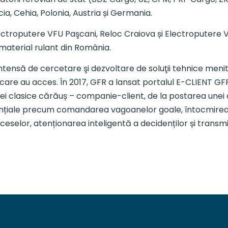
acia, Cehia, Polonia, Austria și Germania.
 Electroputere VFU Paşcani, Reloc Craiova și Electropute
material rulant din România.
intensă de cercetare şi dezvoltare de soluţii tehnice menit
la care au acces. În 2017, GFR a lansat portalul E-CLIENT 
ției clasice cărăuș – companie-client, de la postarea unei
esențiale precum comandarea vagoanelor goale, întocmirea
roceselor, atenționarea inteligentă a decidenților și tran