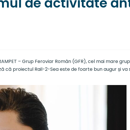
mul de activitate an
AMPET – Grup Feroviar Român (GFR), cel mai mare grup fer
ă că proiectul Rail-2-Sea este de foarte bun augur și va 