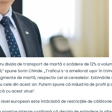
ru divizia de transport de marfă o scădere de 12% a volumul
19,” spune Sorin Chinde. „Traficul s-a ameliorat ușor în trim
gmente de marfă, respectiv cel al cerealelor. Estimările 
 cu cele din acest an. Putem spune că industria de profil ș
că cu acest virus”.
a nivel european este întârziată de restricțiile de călător
e noastre interne confirmă că decizia de extindere în alte