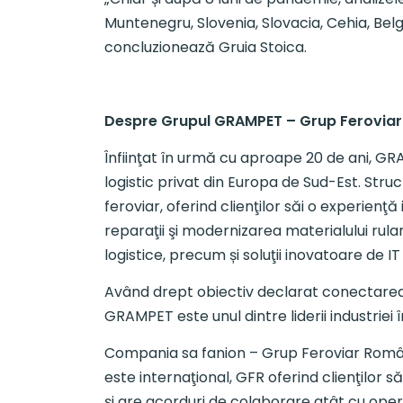
Muntenegru, Slovenia, Slovacia, Cehia, Bel
concluzionează Gruia Stoica.
Despre Grupul GRAMPET – Grup Ferovia
Înfiinţat în urmă cu aproape 20 de ani, G
logistic privat din Europa de Sud-Est. Stru
feroviar, oferind clienţilor săi o experienţ
reparaţii şi modernizarea materialului rula
logistice, precum și soluţii inovatoare de IT
Având drept obiectiv declarat conectarea O
GRAMPET este unul dintre liderii industrie
Compania sa fanion – Grup Feroviar Român 
este internaţional, GFR oferind clienţilor 
și are acorduri de colaborare atât cu opera