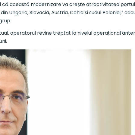
ul că această modernizare va crește atractivitatea portul
i din Ungaria, Slovacia, Austria, Cehia și sudul Poloniei,” a
grup.
l, operatorul revine treptat la nivelul operațional anterio
uni.