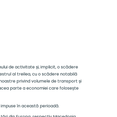
ui de activitate și, implicit, o scădere
estrul al treilea, cu o scădere notabilă
noastre privind volumele de transport și
i acea parte a economiei care folosește
ie impuse în această perioadă.
 țări din Europa, respectiv Macedonia,