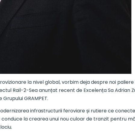
provizionare la nivel global, vorbim deja despre noi paliere
iectul Rail-2-Sea anunțat recent de Excelența Sa Adrian 
ele Grupului GRAMPET.
dernizarea infrastructurii feroviare și rutiere ce conecte
va conduce la crearea unui nou culoar de tranzit pentru mă
lociu.