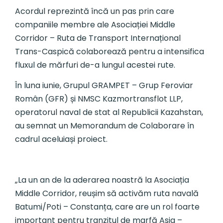
Acordul reprezintă încă un pas prin care
companiile membre ale Asociației Middle
Corridor – Ruta de Transport Internațional
Trans-Caspică colaborează pentru a intensifica
fluxul de mărfuri de-a lungul acestei rute.
În luna iunie, Grupul GRAMPET – Grup Feroviar
Român (GFR) și NMSC Kazmortransflot LLP,
operatorul naval de stat al Republicii Kazahstan,
au semnat un Memorandum de Colaborare în
cadrul aceluiași proiect.
„La un an de la aderarea noastră la Asociația
Middle Corridor, reușim să activăm ruta navală
Batumi/Poti – Constanța, care are un rol foarte
important pentru tranzitul de marfă Asia –