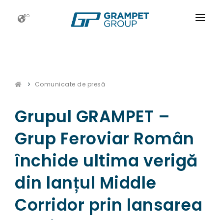
RO
ACASĂ
GRAMPET GROUP
Comunicate de presă
NOUTATI
CARIERE
Grupul GRAMPET –
ESG
Grup Feroviar Român
CONTACT
închide ultima verigă
din lanțul Middle
Corridor prin lansarea