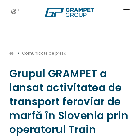
RO
ACASĂ
GRAMPET GROUP
Comunicate de presă
NOUTATI
CARIERE
Grupul GRAMPET a
ESG
lansat activitatea de
CONTACT
transport feroviar de
marfă în Slovenia prin
operatorul Train