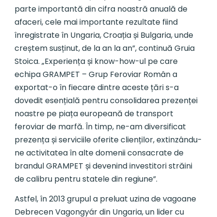
parte importantă din cifra noastră anuală de
afaceri, cele mai importante rezultate fiind
înregistrate în Ungaria, Croația și Bulgaria, unde
creștem susținut, de la an la an”, continuă Gruia
Stoica. „Experiența și know-how-ul pe care
echipa GRAMPET – Grup Feroviar Român a
exportat-o în fiecare dintre aceste țări s-a
dovedit esențială pentru consolidarea prezenței
noastre pe piața europeană de transport
feroviar de marfă. În timp, ne-am diversificat
prezența și serviciile oferite clienților, extinzându-
ne activitatea în alte domenii consacrate de
brandul GRAMPET și devenind investitori străini
de calibru pentru statele din regiune”.
Astfel, în 2013 grupul a preluat uzina de vagoane
Debrecen Vagongyár din Ungaria, un lider cu