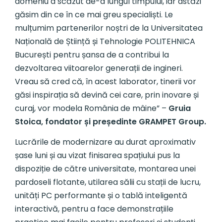
domeniu a scăzut de-a lungul timpului, iar astăzi
găsim din ce în ce mai greu specialiști. Le
mulțumim partenerilor noștri de la Universitatea
Națională de Știință și Tehnologie POLITEHNICA
București pentru șansa de a contribui la
dezvoltarea viitoarelor generații de ingineri.
Vreau să cred că, în acest laborator, tinerii vor
găsi inspirația să devină cei care, prin inovare și
curaj, vor modela România de mâine” –
Gruia
Stoica, fondator și președinte GRAMPET Group.
Lucrările de modernizare au durat aproximativ
șase luni și au vizat finisarea spațiului pus la
dispoziție de către universitate, montarea unei
pardoseli flotante, utilarea sălii cu stații de lucru,
unități PC performante și o tablă inteligentă
interactivă, pentru a face demonstrațiile