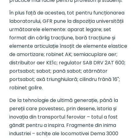
practice mai facile pentru profesori și studenți.
În plus față de acestea, tot pentru funcționarea
laboratorului, GFR pune la dispoziția universității
următoarele elemente: aparat legare; set
format din cârlig tracțiune, bară tracțiune și
elemente articulație însoțit de elemente elastice
de amortizare; robinet AK; semiacuplare aer;
distribuitor aer KE1c; regulator SAB DRV 2AT 600;
portsabot; sabot; pană sabot; atârnător
portsabot; axă triunghiulară; cilindru frână 16";
robinet golire.
De la tehnologie de ultimă generație, până la
pereții care povestesc, prin desene, istoria și
inovația din transportul feroviar – totul a fost
gândit pentru a inspira. Fragmente din inima
industriei – schițe ale locomotivei Dema 3000