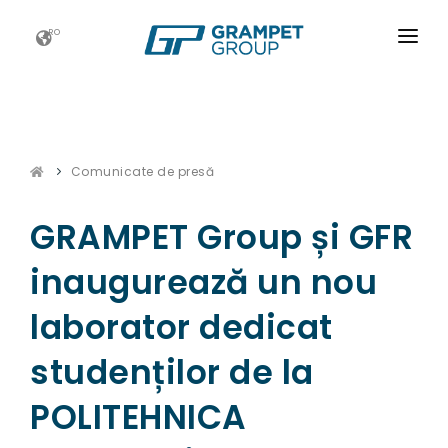
RO
ACASĂ
GRAMPET GROUP
Comunicate de presă
NOUTATI
CARIERE
GRAMPET Group și GFR
ESG
inaugurează un nou
CONTACT
laborator dedicat
studenților de la
POLITEHNICA