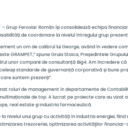
 Grup Feroviar Român își consolidează echipa financiară 
sabilități de coordonare la nivelul întregului grup prezen
ent un om de calibrul lui George, având în vedere compl
este GRAMPET,” spune Gruia Stoica, Președintele Grupulu
drul unor companii de consultanță Big4. Am încredere că 
celeași standarde de guvernanță corporativă și bune pract
 care suntem prezenți”.
sumat roluri de management în departamente de Contabili
ltinaționale de top. A lucrat pe proiecte care au vizat activ
ope, real estate şi industria farmaceutică.
O la nivelul unui grup cu activități în industria energiei, f
i, optimizarea trezoreriei, optimizarea activităţilor financi