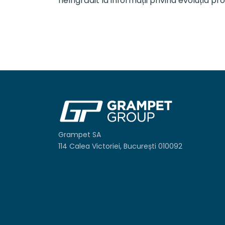
neîngrădit la informații privind evoluția p
Grampet SA
114 Calea Victoriei, București 010092