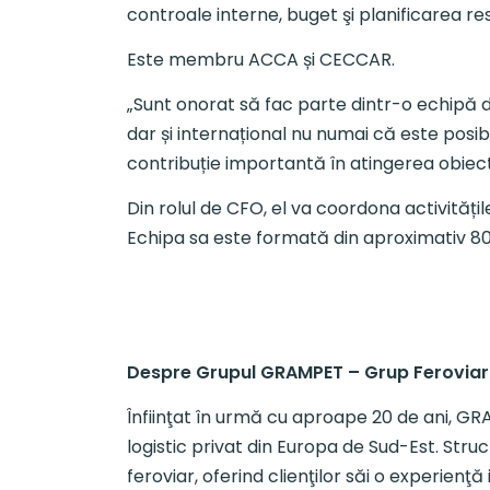
controale interne, buget şi planificarea resur
Este membru ACCA și CECCAR.
„Sunt onorat să fac parte dintr-o echipă 
dar și internațional nu numai că este posi
contribuție importantă în atingerea obiect
Din rolul de CFO, el va coordona activitățile
Echipa sa este formată din aproximativ 80 de
Despre Grupul GRAMPET – Grup Ferovia
Înfiinţat în urmă cu aproape 20 de ani, G
logistic privat din Europa de Sud-Est. Stru
feroviar, oferind clienţilor săi o experienţ