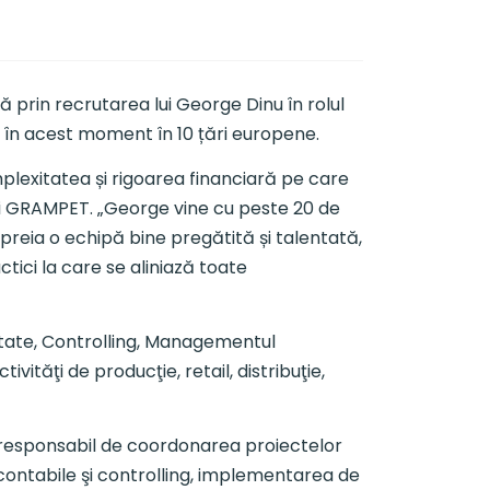
prin recrutarea lui George Dinu în rolul
t în acest moment în 10 țări europene.
exitatea și rigoarea financiară pe care
i GRAMPET. „George vine cu peste 20 de
preia o echipă bine pregătită și talentată,
ici la care se aliniază toate
tate, Controlling, Managementul
ităţi de producţie, retail, distribuţie,
iind responsabil de coordonarea proiectelor
ar-contabile şi controlling, implementarea de