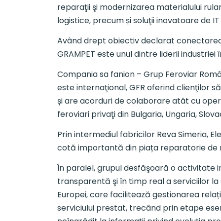
reparaţii şi modernizarea materialului rula
logistice, precum și soluţii inovatoare de IT
Având drept obiectiv declarat conectarea O
GRAMPET este unul dintre liderii industrie
Compania sa fanion – Grup Feroviar Român 
este internaţional, GFR oferind clienţilor 
și are acorduri de colaborare atât cu opera
feroviari privaţi din Bulgaria, Ungaria, Slov
Prin intermediul fabricilor Reva Simeria,
cotă importantă din piața reparatorie de 
În paralel, grupul desfăşoară o activitate 
transparentă şi în timp real a serviciilor 
Europei, care facilitează gestionarea rela
serviciului prestat, trecând prin etape 