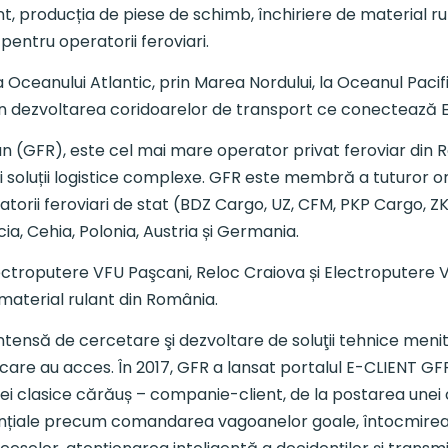
nt, producția de piese de schimb, închiriere de material ru
 pentru operatorii feroviari.
ceanului Atlantic, prin Marea Nordului, la Oceanul Pacifi
i în dezvoltarea coridoarelor de transport ce conectează E
(GFR), este cel mai mare operator privat feroviar din Ro
săi soluții logistice complexe. GFR este membră a tuturor o
torii feroviari de stat (BDZ Cargo, UZ, CFM, PKP Cargo, ZK,
acia, Cehia, Polonia, Austria și Germania.
 Electroputere VFU Paşcani, Reloc Craiova și Electropute
material rulant din România.
intensă de cercetare şi dezvoltare de soluţii tehnice menit
la care au acces. În 2017, GFR a lansat portalul E-CLIENT 
ției clasice cărăuș – companie-client, de la postarea unei
esențiale precum comandarea vagoanelor goale, întocmirea