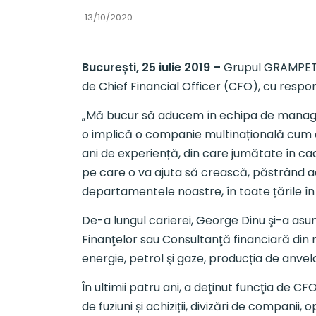
13/10/2020
București, 25 iulie 2019
–
Grupul GRAMPET –
de Chief Financial Officer (CFO), cu respon
„Mă bucur să aducem în echipa de managem
o implică o companie multinațională cum 
ani de experiență, din care jumătate în ca
pe care o va ajuta să crească, păstrând a
departamentele noastre, în toate țările în
De-a lungul carierei, George Dinu şi-a a
Finanţelor sau Consultanţă financiară din mu
energie, petrol şi gaze, producția de anvel
În ultimii patru ani, a deţinut funcţia de CF
de fuziuni și achiziții, divizări de compani