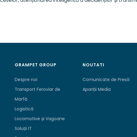
roceselor, atenționarea inteligentă a decidenților și tran
GRAMPET GROUP
NOUTATI
Despre noi
Comunicate de Presă
Transport Feroviar de
Apariții Media
Marfă
Logistică
Locomotive și Vagoane
Soluții IT