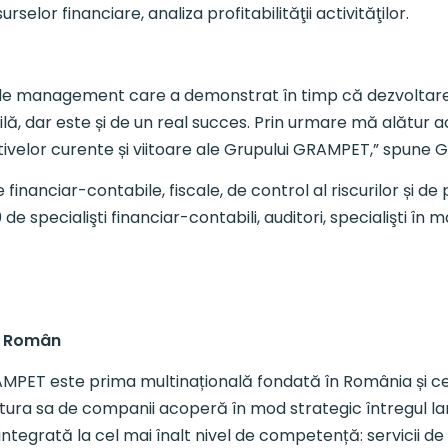
selor financiare, analiza profitabilităţii activităţilor.
de management care a demonstrat în timp că dezvoltarea 
bilă, dar este și de un real succes. Prin urmare mă alătur
ivelor curente și viitoare ale Grupului GRAMPET,” spune 
 financiar-contabile, fiscale, de control al riscurilor și de p
 specialişti financiar-contabili, auditori, specialişti în m
r Român
RAMPET este prima multinațională fondată în România și ce
ctura sa de companii acoperă în mod strategic întregul lan
ă integrată la cel mai înalt nivel de competență: servicii d