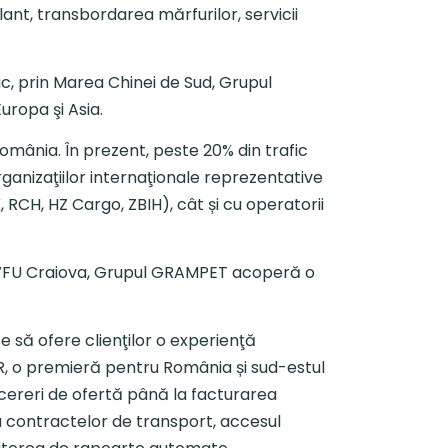
lant, transbordarea mărfurilor, servicii
c, prin Marea Chinei de Sud, Grupul
uropa şi Asia.
mânia. În prezent, peste 20% din trafic
rganizaţiilor internaţionale reprezentative
 RCH, HZ Cargo, ZBIH), cât și cu operatorii
re VFU Craiova, Grupul GRAMPET acoperă o
e să ofere clienţilor o experienţă
GFR, o premieră pentru România și sud-estul
 cereri de ofertă până la facturarea
 contractelor de transport, accesul