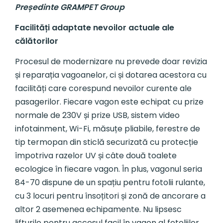
Președinte GRAMPET Group
Facilități adaptate nevoilor actuale ale
călătorilor
Procesul de modernizare nu prevede doar revizia
și reparația vagoanelor, ci și dotarea acestora cu
facilități care corespund nevoilor curente ale
pasagerilor. Fiecare vagon este echipat cu prize
normale de 230V și prize USB, sistem video
infotainment, Wi-Fi, măsuțe pliabile, ferestre de
tip termopan din sticlă securizată cu protecție
împotriva razelor UV și câte două toalete
ecologice în fiecare vagon. În plus, vagonul seria
84-70 dispune de un spațiu pentru fotolii rulante,
cu 3 locuri pentru însoțitori și zonă de ancorare a
altor 2 asemenea echipamente. Nu lipsesc
lifturile pentru accesul facil în vagon al fotoliilor