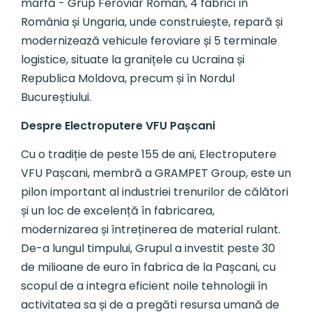
marfă - Grup Feroviar Român, 4 fabrici în
România și Ungaria, unde construiește, repară și
modernizează vehicule feroviare și 5 terminale
logistice, situate la granițele cu Ucraina și
Republica Moldova, precum și în Nordul
Bucureștiului.
Despre Electroputere VFU Pașcani
Cu o tradiție de peste 155 de ani, Electroputere
VFU Pașcani, membră a GRAMPET Group, este un
pilon important al industriei trenurilor de călători
și un loc de excelență în fabricarea,
modernizarea și întreținerea de material rulant.
De-a lungul timpului, Grupul a investit peste 30
de milioane de euro în fabrica de la Pașcani, cu
scopul de a integra eficient noile tehnologii în
activitatea sa și de a pregăti resursa umană de