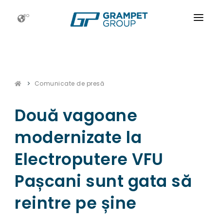
RO
ACASĂ
GRAMPET GROUP
Comunicate de presă
NOUTATI
CARIERE
Două vagoane
ESG
modernizate la
CONTACT
Electroputere VFU
Pașcani sunt gata să
reintre pe șine