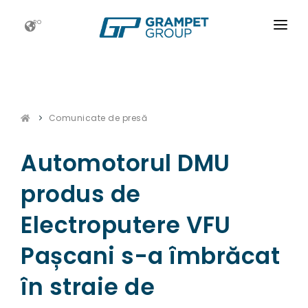
RO
ACASĂ
GRAMPET GROUP
Comunicate de presă
NOUTATI
CARIERE
Automotorul DMU
ESG
produs de
CONTACT
Electroputere VFU
Pașcani s-a îmbrăcat
în straie de